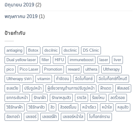
มิถุนายน 2019
(2)
พฤษภาคม 2019
(1)
ป้ายกำกับ
antiaging
Botox
dscilnic
dsclinic
DS Clinic
Dual yellow laser
filler
HIFU
immuneboost
laser
liver
pico
Pico Laser
Promotion
reward
ulthera
Ultherapy
Ultherapy ราคา
vitamin
กำจัดขน
ฉีดโบท็อกซ์
ฉีดโบท็อกซ์ที่ไหนดี
ชะลอวัย
ปรับรูปหน้า
ผู้เชี่ยวชาญด้านการปรับรูปหน้า
ฝ้าแดด
ฟิลเลอร์
ยกกระชับหน้า
รักษาฝ้า
รักษาหลุมสิว
รางวัล
ร้อยไหม
ลดริ้วรอย
วิธีรักษาฝ้า
วิธีรักษาสิว
สิว
สิวฮอร์โมน
หน้าเรียว
หน้าใส
หลุมสิว
อัลเทอร่า
เลเซอร์
เลเซอร์ฝ้า
เลเซอร์หน้าใส
โบท็อกซ์กราม