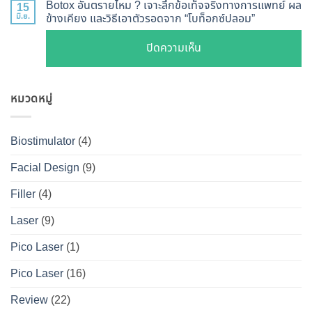
ลึก
หน้า
Botox อันตรายไหม ? เจาะลึกข้อเท็จจริงทางการแพทย์ ผล
15
ทำงาน
หน้า
Botox
มิ.ย.
ข้างเคียง และวิธีเอาตัวรอดจาก “โบท็อกซ์ปลอม”
V-
ยี่ห้อ
ไม่
กับ
Shape
ไหน
บน
ปิดความเห็น
พัง!
Filler
ปลอดภัย
ดี
Botox
ต่าง
เห็น
และ
อันตราย
กัน
ผลลัพธ์
วิธี
หมวดหมู่
ไหม
อย่างไร
ชัดเจน
ดูแล
?
?
ที่
ให้
เจาะ
คู่มือ
Biostimulator
(4)
DS
หน้า
ลึก
ฉบับ
Clinic
เป๊ะ
Facial Design
(9)
ข้อ
สมบูรณ์
นาน
เท็จ
สำหรับ
Filler
(4)
ที่สุด
จริง
คน
Laser
(9)
ทางการ
อยาก
แพทย์
หน้า
Pico Laser
(1)
ผล
เป๊ะ
Pico Laser
(16)
ข้าง
แบบ
เคียง
ปลอดภัย
Review
(22)
และ