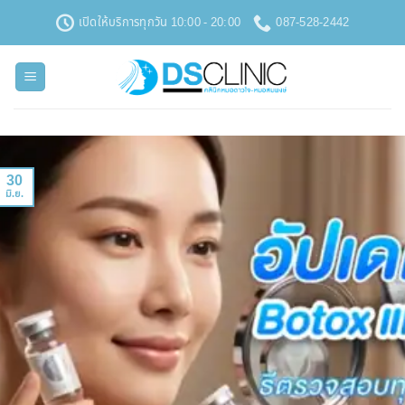
ข้าม
เปิดให้บริการทุกวัน 10:00 - 20:00
087-528-2442
ไป
ยัง
เนื้อหา
30
มิ.ย.