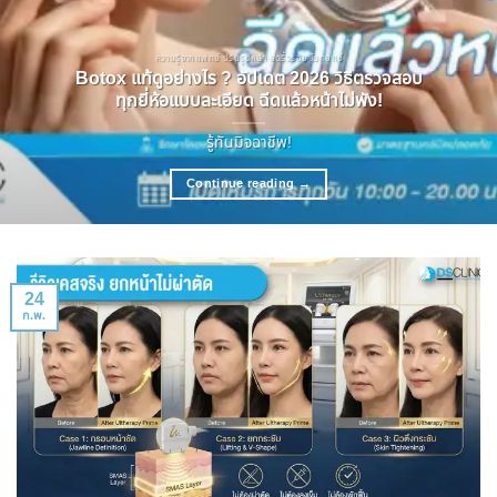
ความรู้จากแพทย์ ปรับรูปหน้า ลดริ้วรอย โบทอกซ์
Botox แท้ดูอย่างไร ? อัปเดต 2026 วิธีตรวจสอบ
ทุกยี่ห้อแบบละเอียด ฉีดแล้วหน้าไม่พัง!
รู้ทันมิจฉาชีพ!
Continue reading
→
24
ก.พ.