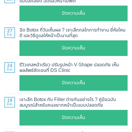
แบบละเอียด ฉีดแล้วหน้าไม่พัง!
บน
ปิดความเห็น
Botox
แท้
ฉีด Botox กี่วันเห็นผล ? เจาะลึกกลไกการทำงาน ยี่ห้อไหน
27
ดู
มิ.ย.
ดี และวิธีดูแลให้หน้าเป๊ะนานที่สุด
อย่างไร
บน
ปิดความเห็น
?
ฉีด
อัปเดต
Botox
2026
รีวิวเคสหน้าเรียว ปรับรูปหน้า V-Shape ปลอดภัย เห็น
24
กี่
มิ.ย.
ผลลัพธ์ชัดเจนที่ DS Clinic
วิธี
วัน
ตรวจ
บน
ปิดความเห็น
เห็น
สอบ
รีวิว
ผล
ทุก
เคส
?
เจาะลึก Botox กับ Filler ต่างกันอย่างไร ? คู่มือฉบับ
19
ยี่ห้อ
หน้า
มิ.ย.
สมบูรณ์สำหรับคนอยากหน้าเป๊ะแบบปลอดภัย
เจาะ
แบบ
เรียว
ลึก
ละเอียด
บน
ปิดความเห็น
ปรับ
กลไก
ฉีด
เจาะ
รูป
การ
แล้ว