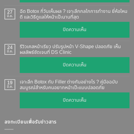
Botox
แท้
ฉีด Botox กี่วันเห็นผล ? เจาะลึกกลไกการทำงาน ยี่ห้อไหน
27
ดู
มิ.ย.
ดี และวิธีดูแลให้หน้าเป๊ะนานที่สุด
อย่างไร
บน
ปิดความเห็น
?
ฉีด
อัปเดต
Botox
2026
รีวิวเคสหน้าเรียว ปรับรูปหน้า V-Shape ปลอดภัย เห็น
24
กี่
มิ.ย.
ผลลัพธ์ชัดเจนที่ DS Clinic
วิธี
วัน
ตรวจ
บน
ปิดความเห็น
เห็น
สอบ
รีวิว
ผล
ทุก
เคส
?
เจาะลึก Botox กับ Filler ต่างกันอย่างไร ? คู่มือฉบับ
19
ยี่ห้อ
หน้า
มิ.ย.
สมบูรณ์สำหรับคนอยากหน้าเป๊ะแบบปลอดภัย
เจาะ
แบบ
เรียว
ลึก
ละเอียด
บน
ปิดความเห็น
ปรับ
กลไก
ฉีด
เจาะ
รูป
การ
แล้ว
ลึก
หน้า
ทำงาน
หน้า
ลงทะเบียนเพื่อรับข่าวสาร
Botox
V-
ยี่ห้อ
ไม่
กับ
Shape
ไหน