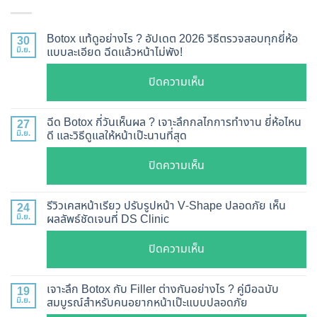
Botox แท้ดูอย่างไร ? อัปเดต 2026 วิธีตรวจสอบทุกยี่ห้อ
30
มิ.ย.
แบบละเอียด ฉีดแล้วหน้าไม่พัง!
บน
ปิดความเห็น
Botox
แท้
ฉีด Botox กี่วันเห็นผล ? เจาะลึกกลไกการทำงาน ยี่ห้อไหน
27
ดู
มิ.ย.
ดี และวิธีดูแลให้หน้าเป๊ะนานที่สุด
อย่างไร
บน
ปิดความเห็น
?
ฉีด
อัปเดต
Botox
2026
รีวิวเคสหน้าเรียว ปรับรูปหน้า V-Shape ปลอดภัย เห็น
24
กี่
มิ.ย.
ผลลัพธ์ชัดเจนที่ DS Clinic
วิธี
วัน
ตรวจ
บน
ปิดความเห็น
เห็น
สอบ
รีวิว
ผล
ทุก
เคส
?
เจาะลึก Botox กับ Filler ต่างกันอย่างไร ? คู่มือฉบับ
19
ยี่ห้อ
หน้า
มิ.ย.
สมบูรณ์สำหรับคนอยากหน้าเป๊ะแบบปลอดภัย
เจาะ
แบบ