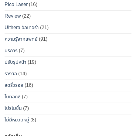
Pico Laser
(16)
ข้าง
แบบ
เคียง
ปลอดภัย
Review
(22)
และ
วิธี
Ulthera อัลเทอร่า
(21)
เอา
ความรู้จากแพทย์
(91)
ตัว
รอด
บริการ
(7)
จาก
ปรับรูปหน้า
(19)
“โบ
ท็
รางวัล
(14)
อกซ์
ลดริ้วรอย
(16)
ปลอม”
โบทอกซ์
(7)
โปรโมชั่น
(7)
ไม่มีหมวดหมู่
(8)