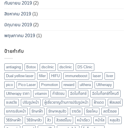
กันยายน 2019
(2)
สิงหาคม 2019
(1)
มิถุนายน 2019
(2)
พฤษภาคม 2019
(1)
ป้ายกำกับ
antiaging
Botox
dscilnic
dsclinic
DS Clinic
Dual yellow laser
filler
HIFU
immuneboost
laser
liver
pico
Pico Laser
Promotion
reward
ulthera
Ultherapy
Ultherapy ราคา
vitamin
กำจัดขน
ฉีดโบท็อกซ์
ฉีดโบท็อกซ์ที่ไหนดี
ชะลอวัย
ปรับรูปหน้า
ผู้เชี่ยวชาญด้านการปรับรูปหน้า
ฝ้าแดด
ฟิลเลอร์
ยกกระชับหน้า
รักษาฝ้า
รักษาหลุมสิว
รางวัล
ร้อยไหม
ลดริ้วรอย
วิธีรักษาฝ้า
วิธีรักษาสิว
สิว
สิวฮอร์โมน
หน้าเรียว
หน้าใส
หลุมสิว