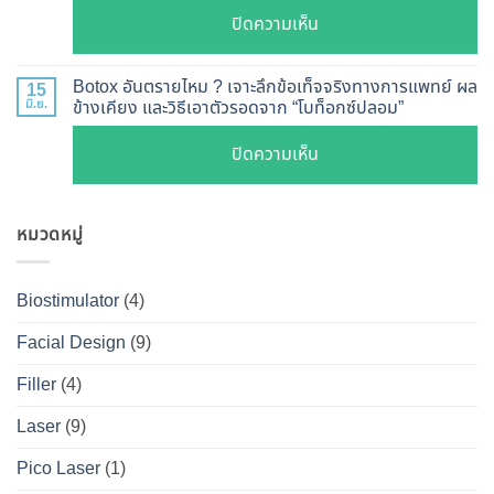
เรียว
ลึก
ละเอียด
บน
ปิดความเห็น
ปรับ
กลไก
ฉีด
เจาะ
รูป
การ
แล้ว
ลึก
หน้า
Botox อันตรายไหม ? เจาะลึกข้อเท็จจริงทางการแพทย์ ผล
15
ทำงาน
หน้า
Botox
มิ.ย.
ข้างเคียง และวิธีเอาตัวรอดจาก “โบท็อกซ์ปลอม”
V-
ยี่ห้อ
ไม่
กับ
Shape
ไหน
บน
ปิดความเห็น
พัง!
Filler
ปลอดภัย
ดี
Botox
ต่าง
เห็น
และ
อันตราย
กัน
ผลลัพธ์
วิธี
หมวดหมู่
ไหม
อย่างไร
ชัดเจน
ดูแล
?
?
ที่
ให้
เจาะ
คู่มือ
Biostimulator
(4)
DS
หน้า
ลึก
ฉบับ
Clinic
เป๊ะ
Facial Design
(9)
ข้อ
สมบูรณ์
นาน
เท็จ
สำหรับ
Filler
(4)
ที่สุด
จริง
คน
Laser
(9)
ทางการ
อยาก
แพทย์
หน้า
Pico Laser
(1)
ผล
เป๊ะ