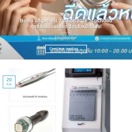
ความรู้จากแพทย์ ปรับรูปหน้า ลดริ้วรอย โบทอกซ์
Botox แท้ดูอย่างไร ? อัปเดต 2026 วิธีตรวจสอบ
ทุกยี่ห้อแบบละเอียด ฉีดแล้วหน้าไม่พัง!
รู้ทันมิจฉาชีพ!
Continue reading
→
20
ต.ค.