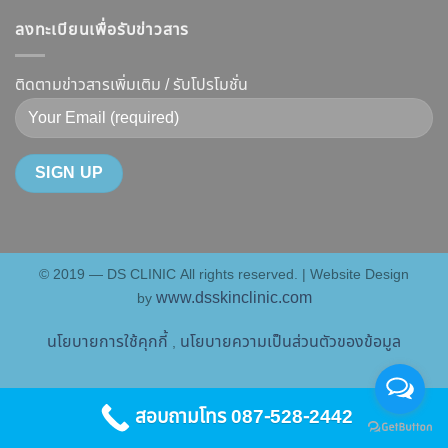
แล้ว
ลึก
หน้า
ทำงาน
หน้า
ลงทะเบียนเพื่อรับข่าวสาร
Botox
V-
ยี่ห้อ
ไม่
กับ
Shape
ไหน
พัง!
Filler
ติดตามข่าวสารเพิ่มเติม / รับโปรโมชั่น
ปลอดภัย
ดี
ต่าง
เห็น
และ
กัน
ผลลัพธ์
วิธี
อย่างไร
ชัดเจน
ดูแล
?
ที่
ให้
คู่มือ
DS
หน้า
ฉบับ
Clinic
เป๊ะ
สมบูรณ์
นาน
© 2019 — DS CLINIC All rights reserved. | Website Design
สำหรับ
ที่สุด
www.dsskinclinic.com
by
คน
อยาก
นโยบายการใช้คุกกี้
นโยบายความเป็นส่วนตัวของข้อมูล
,
หน้า
เป๊ะ
แบบ
สอบถามโทร 087-528-2442
ปลอดภัย