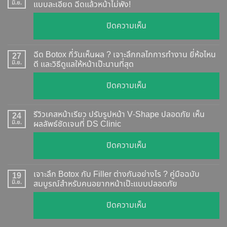
มิ.ย.
แบบละเอียด ฉีดแล้วหน้าไม่พัง!
บน
ปิดความเห็น
Botox
แท้
ฉีด Botox กี่วันเห็นผล ? เจาะลึกกลไกการทำงาน ยี่ห้อไหน
27
ดู
มิ.ย.
ดี และวิธีดูแลให้หน้าเป๊ะนานที่สุด
อย่างไร
บน
ปิดความเห็น
?
ฉีด
อัปเดต
Botox
2026
รีวิวเคสหน้าเรียว ปรับรูปหน้า V-Shape ปลอดภัย เห็น
24
กี่
มิ.ย.
ผลลัพธ์ชัดเจนที่ DS Clinic
วิธี
วัน
ตรวจ
บน
ปิดความเห็น
เห็น
สอบ
รีวิว
ผล
ทุก
เคส
?
เจาะลึก Botox กับ Filler ต่างกันอย่างไร ? คู่มือฉบับ
19
ยี่ห้อ
หน้า
มิ.ย.
สมบูรณ์สำหรับคนอยากหน้าเป๊ะแบบปลอดภัย
เจาะ
แบบ
เรียว
ลึก
ละเอียด
บน
ปิดความเห็น
ปรับ
กลไก
ฉีด
เจาะ
รูป
การ