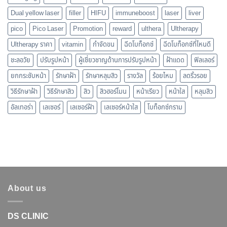
Dual yellow laser
filler
HIFU
immuneboost
laser
liver
pico
Pico Laser
Promotion
reward
ulthera
Ultherapy
Ultherapy ราคา
vitamin
กำจัดขน
ฉีดโบท็อกซ์
ฉีดโบท็อกซ์ที่ไหนดี
ชะลอวัย
ปรับรูปหน้า
ผู้เชี่ยวชาญด้านการปรับรูปหน้า
ฝ้าแดด
ฟิลเลอร์
ยกกระชับหน้า
รักษาฝ้า
รักษาหลุมสิว
รางวัล
ร้อยไหม
ลดริ้วรอย
วิธีรักษาฝ้า
วิธีรักษาสิว
สิว
สิวฮอร์โมน
หน้าเรียว
หน้าใส
หลุมสิว
อัลเทอร่า
เลเซอร์
เลเซอร์ฝ้า
เลเซอร์หน้าใส
โบท็อกซ์กราม
About us
DS CLINIC