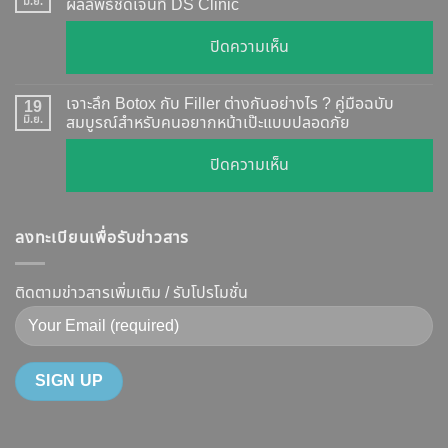
กี่
มิ.ย.
ผลลัพธ์ชัดเจนที่ DS Clinic
วิธี
วัน
ตรวจ
บน
ปิดความเห็น
เห็น
สอบ
รีวิว
ผล
ทุก
เคส
?
เจาะลึก Botox กับ Filler ต่างกันอย่างไร ? คู่มือฉบับ
19
ยี่ห้อ
หน้า
มิ.ย.
สมบูรณ์สำหรับคนอยากหน้าเป๊ะแบบปลอดภัย
เจาะ
แบบ
เรียว
ลึก
ละเอียด
บน
ปิดความเห็น
ปรับ
กลไก
ฉีด
เจาะ
รูป
การ
แล้ว
ลึก
หน้า
ทำงาน
หน้า
ลงทะเบียนเพื่อรับข่าวสาร
Botox
V-
ยี่ห้อ
ไม่
กับ
Shape
ไหน
พัง!
Filler
ติดตามข่าวสารเพิ่มเติม / รับโปรโมชั่น
ปลอดภัย
ดี
ต่าง
เห็น
และ
กัน
ผลลัพธ์
วิธี
อย่างไร
ชัดเจน
ดูแล
?
ที่
ให้
คู่มือ
DS
หน้า
ฉบับ
Clinic