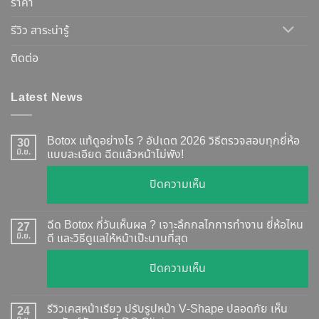
ราคา
รีวิว สาระน่ารู้
ติดต่อ
Latest News
Botox แท้ดูอย่างไร ? อัปเดต 2026 วิธีตรวจสอบทุกยี่ห้อ
30
มิ.ย.
แบบละเอียด ฉีดแล้วหน้าไม่พัง!
บน
ปิดความเห็น
Botox
แท้
ฉีด Botox กี่วันเห็นผล ? เจาะลึกกลไกการทำงาน ยี่ห้อไหน
27
ดู
มิ.ย.
ดี และวิธีดูแลให้หน้าเป๊ะนานที่สุด
อย่างไร
บน
ปิดความเห็น
?
ฉีด
อัปเดต
Botox
2026
รีวิวเคสหน้าเรียว ปรับรูปหน้า V-Shape ปลอดภัย เห็น
24