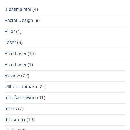
?
ที่
ให้
เจาะ
คู่มือ
Biostimulator
(4)
DS
หน้า
ลึก
ฉบับ
Clinic
เป๊ะ
Facial Design
(9)
ข้อ
สมบูรณ์
นาน
เท็จ
สำหรับ
Filler
(4)
ที่สุด
จริง
คน
Laser
(9)
ทางการ
อยาก
แพทย์
หน้า
Pico Laser
(16)
ผล
เป๊ะ
Pico Laser
(1)
ข้าง
แบบ
เคียง
ปลอดภัย
Review
(22)
และ
วิธี
Ulthera อัลเทอร่า
(21)
เอา
ความรู้จากแพทย์
(91)
ตัว
รอด
บริการ
(7)
จาก
ปรับรูปหน้า
(19)
“โบ