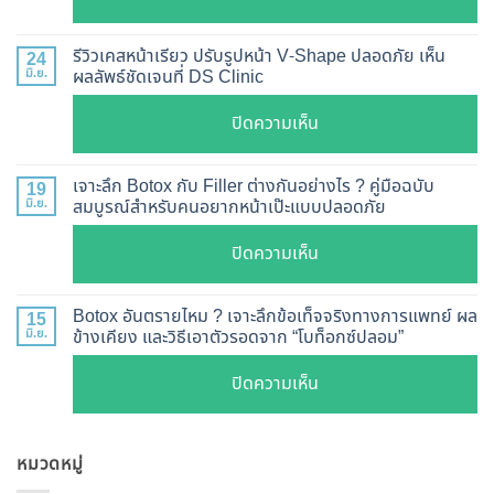
ฉีด
อัปเดต
Botox
2026
รีวิวเคสหน้าเรียว ปรับรูปหน้า V-Shape ปลอดภัย เห็น
24
กี่
มิ.ย.
ผลลัพธ์ชัดเจนที่ DS Clinic
วิธี
วัน
ตรวจ
บน
ปิดความเห็น
เห็น
สอบ
รีวิว
ผล
ทุก
เคส
?
เจาะลึก Botox กับ Filler ต่างกันอย่างไร ? คู่มือฉบับ
19
ยี่ห้อ
หน้า
มิ.ย.
สมบูรณ์สำหรับคนอยากหน้าเป๊ะแบบปลอดภัย
เจาะ
แบบ
เรียว
ลึก
ละเอียด
บน
ปิดความเห็น
ปรับ
กลไก
ฉีด
เจาะ
รูป
การ
แล้ว
ลึก
หน้า
Botox อันตรายไหม ? เจาะลึกข้อเท็จจริงทางการแพทย์ ผล
15
ทำงาน
หน้า
Botox
มิ.ย.
ข้างเคียง และวิธีเอาตัวรอดจาก “โบท็อกซ์ปลอม”
V-
ยี่ห้อ
ไม่
กับ
Shape
ไหน
บน
ปิดความเห็น
พัง!
Filler
ปลอดภัย
ดี
Botox
ต่าง
เห็น
และ
อันตราย
กัน
ผลลัพธ์
วิธี
หมวดหมู่
ไหม
อย่างไร
ชัดเจน
ดูแล
?