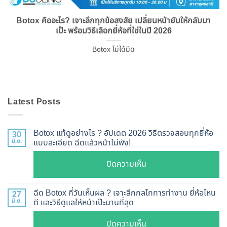
Botox คืออะไร? เจาะลึกทุกข้อสงสัย เปลี่ยนหน้ายับให้กลับมา
เป๊ะ พร้อมวิธีเลือกยี่ห้อที่ใช่ในปี 2026
Botox ไม่ได้มีด
Latest Posts
Botox แท้ดูอย่างไร ? อัปเดต 2026 วิธีตรวจสอบทุกยี่ห้อ
30
มิ.ย.
แบบละเอียด ฉีดแล้วหน้าไม่พัง!
บน
ปิดความเห็น
Botox
แท้
ฉีด Botox กี่วันเห็นผล ? เจาะลึกกลไกการทำงาน ยี่ห้อไหน
27
ดู
มิ.ย.
ดี และวิธีดูแลให้หน้าเป๊ะนานที่สุด
อย่างไร
บน
ปิดความเห็น
?