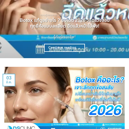
ความรู้จากแพทย์ ปรับรูปหน้า ลดริ้วรอย โบทอกซ์
Botox แท้ดูอย่างไร ? อัปเดต 2026 วิธีตรวจสอบ
ทุกยี่ห้อแบบละเอียด ฉีดแล้วหน้าไม่พัง!
รู้ทันมิจฉาชีพ!
Continue reading
→
03
มิ.ย.