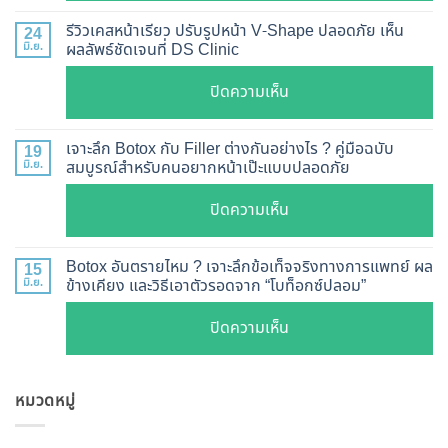
อัปเดต
Botox
2026
รีวิวเคสหน้าเรียว ปรับรูปหน้า V-Shape ปลอดภัย เห็น
24
กี่
มิ.ย.
ผลลัพธ์ชัดเจนที่ DS Clinic
วิธี
วัน
ตรวจ
บน
ปิดความเห็น
เห็น
สอบ
รีวิว
ผล
ทุก
เคส
?
เจาะลึก Botox กับ Filler ต่างกันอย่างไร ? คู่มือฉบับ
19
ยี่ห้อ
หน้า
มิ.ย.
สมบูรณ์สำหรับคนอยากหน้าเป๊ะแบบปลอดภัย
เจาะ
แบบ
เรียว
ลึก
ละเอียด
บน
ปิดความเห็น
ปรับ
กลไก
ฉีด
เจาะ
รูป
การ
แล้ว
ลึก
หน้า
Botox อันตรายไหม ? เจาะลึกข้อเท็จจริงทางการแพทย์ ผล
15
ทำงาน
หน้า
Botox
มิ.ย.
ข้างเคียง และวิธีเอาตัวรอดจาก “โบท็อกซ์ปลอม”
V-
ยี่ห้อ
ไม่
กับ
Shape
ไหน
บน
ปิดความเห็น
พัง!
Filler
ปลอดภัย
ดี
Botox
ต่าง
เห็น
และ
อันตราย
กัน
ผลลัพธ์
วิธี
หมวดหมู่
ไหม
อย่างไร
ชัดเจน
ดูแล
?
?
ที่
ให้