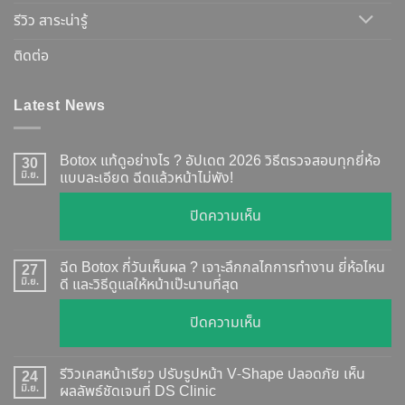
รีวิว สาระน่ารู้
ติดต่อ
Latest News
Botox แท้ดูอย่างไร ? อัปเดต 2026 วิธีตรวจสอบทุกยี่ห้อ
30
มิ.ย.
แบบละเอียด ฉีดแล้วหน้าไม่พัง!
บน
ปิดความเห็น
Botox
แท้
ฉีด Botox กี่วันเห็นผล ? เจาะลึกกลไกการทำงาน ยี่ห้อไหน
27
ดู
มิ.ย.
ดี และวิธีดูแลให้หน้าเป๊ะนานที่สุด
อย่างไร
บน
ปิดความเห็น
?
ฉีด
อัปเดต
Botox
2026
รีวิวเคสหน้าเรียว ปรับรูปหน้า V-Shape ปลอดภัย เห็น
24
กี่
มิ.ย.
ผลลัพธ์ชัดเจนที่ DS Clinic
วิธี