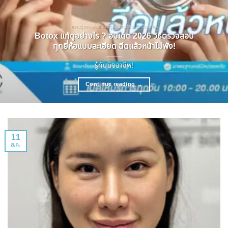
ความรู้จากแพทย์ ปรับรูปหน้า ลดริ้วรอย โบทอกซ์
Botox แท้ดูอย่างไร ? อัปเดต 2026 วิธีตรวจสอบ
ทุกยี่ห้อแบบละเอียด ฉีดแล้วหน้าไม่พัง!
รู้ทันมิจฉาชีพ!
Continue reading
→
11
ส.ค.