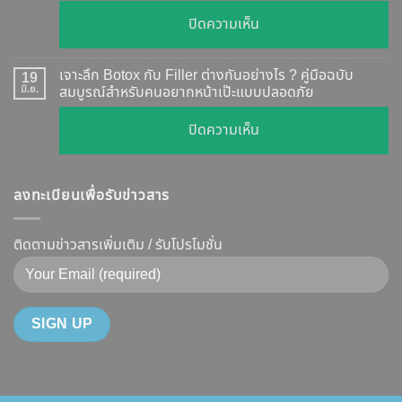
วัน
ตรวจ
บน
ปิดความเห็น
เห็น
สอบ
รีวิว
ผล
ทุก
เคส
?
เจาะลึก Botox กับ Filler ต่างกันอย่างไร ? คู่มือฉบับ
19
ยี่ห้อ
หน้า
มิ.ย.
สมบูรณ์สำหรับคนอยากหน้าเป๊ะแบบปลอดภัย
เจาะ
แบบ
เรียว
ลึก
ละเอียด
บน
ปิดความเห็น
ปรับ
กลไก
ฉีด
เจาะ
รูป
การ
แล้ว
ลึก
หน้า
ทำงาน
หน้า
ลงทะเบียนเพื่อรับข่าวสาร
Botox
V-
ยี่ห้อ
ไม่
กับ
Shape
ไหน
พัง!
Filler
ติดตามข่าวสารเพิ่มเติม / รับโปรโมชั่น
ปลอดภัย
ดี
ต่าง
เห็น
และ
กัน
ผลลัพธ์
วิธี
อย่างไร
ชัดเจน
ดูแล
?
ที่
ให้
คู่มือ
DS
หน้า
ฉบับ
Clinic
เป๊ะ
สมบูรณ์