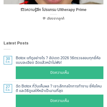
รีวิวความรู้สึก โปรแกรม Ultherapy Prime
💬 เสียงจากลูกค้
Latest Posts
Botox แท้ดูอย่างไร ? อัปเดต 2026 วิธีตรวจสอบทุกยี่ห้อ
30
มิ.ย.
แบบละเอียด ฉีดแล้วหน้าไม่พัง!
บน
ปิดความเห็น
Botox
แท้
ฉีด Botox กี่วันเห็นผล ? เจาะลึกกลไกการทำงาน ยี่ห้อไหน
27
ดู
มิ.ย.
ดี และวิธีดูแลให้หน้าเป๊ะนานที่สุด
อย่างไร
บน
ปิดความเห็น
?
ฉีด