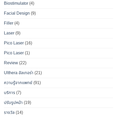
เจาะ
คู่มือ
Biostimulator
(4)
DS
หน้า
ลึก
ฉบับ
Clinic
เป๊ะ
Facial Design
(9)
ข้อ
สมบูรณ์
นาน
เท็จ
สำหรับ
Filler
(4)
ที่สุด
จริง
คน
Laser
(9)
ทางการ
อยาก
แพทย์
หน้า
Pico Laser
(16)
ผล
เป๊ะ
Pico Laser
(1)
ข้าง
แบบ
เคียง
ปลอดภัย
Review
(22)
และ
วิธี
Ulthera อัลเทอร่า
(21)
เอา
ความรู้จากแพทย์
(91)
ตัว
รอด
บริการ
(7)
จาก
ปรับรูปหน้า
(19)
“โบ
ท็
รางวัล
(14)