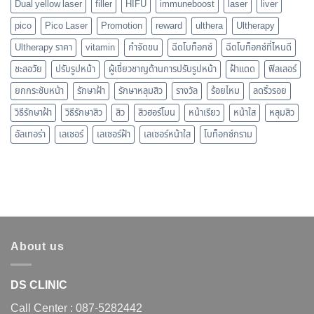
Dual yellow laser
filler
HIFU
immuneboost
laser
liver
pico
Pico Laser
Promotion
reward
ulthera
Ultherapy
Ultherapy ราคา
vitamin
กำจัดขน
ฉีดโบท็อกซ์
ฉีดโบท็อกซ์ที่ไหนดี
ชะลอวัย
ปรับรูปหน้า
ผู้เชี่ยวชาญด้านการปรับรูปหน้า
ฝ้าแดด
ฟิลเลอร์
ยกกระชับหน้า
รักษาฝ้า
รักษาหลุมสิว
รางวัล
ร้อยไหม
ลดริ้วรอย
วิธีรักษาฝ้า
วิธีรักษาสิว
สิว
สิวฮอร์โมน
หน้าเรียว
หน้าใส
หลุมสิว
อัลเทอร่า
เลเซอร์
เลเซอร์ฝ้า
เลเซอร์หน้าใส
โบท็อกซ์กราม
About us
DS CLINIC
Call Center :
087-5282442