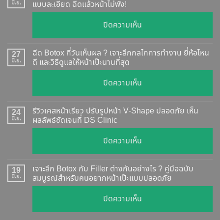
มิ.ย.
แบบละเอียด ฉีดแล้วหน้าไม่พัง!
บน
ปิดความเห็น
Botox
แท้
ฉีด Botox กี่วันเห็นผล ? เจาะลึกกลไกการทำงาน ยี่ห้อไหน
27
ดู
มิ.ย.
ดี และวิธีดูแลให้หน้าเป๊ะนานที่สุด
อย่างไร
บน
ปิดความเห็น
?
ฉีด
อัปเดต
Botox
2026
รีวิวเคสหน้าเรียว ปรับรูปหน้า V-Shape ปลอดภัย เห็น
24
กี่
มิ.ย.
ผลลัพธ์ชัดเจนที่ DS Clinic
วิธี
วัน
ตรวจ
บน
ปิดความเห็น
เห็น
สอบ
รีวิว
ผล
ทุก
เคส
?
เจาะลึก Botox กับ Filler ต่างกันอย่างไร ? คู่มือฉบับ
19
ยี่ห้อ
หน้า
มิ.ย.
สมบูรณ์สำหรับคนอยากหน้าเป๊ะแบบปลอดภัย
เจาะ
แบบ
เรียว
ลึก
ละเอียด
บน
ปิดความเห็น
ปรับ
กลไก
ฉีด
เจาะ
รูป
การ