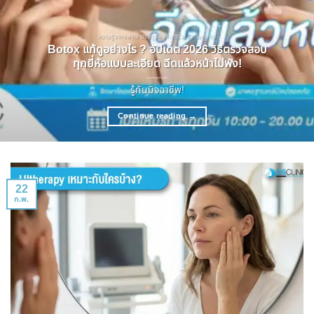
ความรู้จากแพทย์ ปรับรูปหน้า ลดริ้วรอย โบทอกซ์
Botox แท้ดูอย่างไร ? อัปเดต 2026 วิธีตรวจสอบ
ทุกยี่ห้อแบบละเอียด ฉีดแล้วหน้าไม่พัง!
รู้ทันมิจฉาชีพ!
Continue reading
→
22
ก.พ.