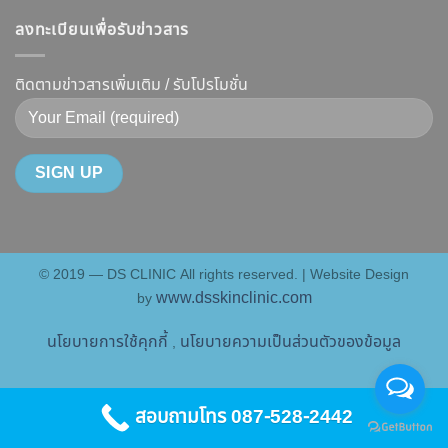
แล้ว
ลึก
หน้า
ทำงาน
หน้า
ลงทะเบียนเพื่อรับข่าวสาร
Botox
V-
ยี่ห้อ
ไม่
กับ
Shape
ไหน
พัง!
Filler
ติดตามข่าวสารเพิ่มเติม / รับโปรโมชั่น
ปลอดภัย
ดี
ต่าง
เห็น
และ
กัน
ผลลัพธ์
วิธี
อย่างไร
ชัดเจน
ดูแล
?
ที่
ให้
คู่มือ
DS
หน้า
ฉบับ
Clinic
เป๊ะ
สมบูรณ์
นาน
© 2019 — DS CLINIC All rights reserved. | Website Design
สำหรับ
ที่สุด
www.dsskinclinic.com
by
คน
อยาก
นโยบายการใช้คุกกี้
นโยบายความเป็นส่วนตัวของข้อมูล
,
หน้า
เป๊ะ
แบบ
สอบถามโทร 087-528-2442
ปลอดภัย