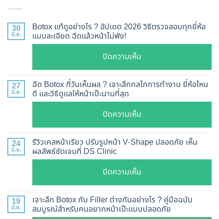
Botox แท้ดูอย่างไร ? อัปเดต 2026 วิธีตรวจสอบทุกยี่ห้อ
30
มิ.ย.
แบบละเอียด ฉีดแล้วหน้าไม่พัง!
บน
ปิดความเห็น
Botox
แท้
ฉีด Botox กี่วันเห็นผล ? เจาะลึกกลไกการทำงาน ยี่ห้อไหน
27
ดู
มิ.ย.
ดี และวิธีดูแลให้หน้าเป๊ะนานที่สุด
อย่างไร
บน
ปิดความเห็น
?
ฉีด
อัปเดต
Botox
2026
รีวิวเคสหน้าเรียว ปรับรูปหน้า V-Shape ปลอดภัย เห็น
24
กี่
มิ.ย.
ผลลัพธ์ชัดเจนที่ DS Clinic
วิธี
วัน
ตรวจ
บน
ปิดความเห็น
เห็น
สอบ
รีวิว
ผล
ทุก
เคส
?
เจาะลึก Botox กับ Filler ต่างกันอย่างไร ? คู่มือฉบับ
19
ยี่ห้อ
หน้า
มิ.ย.
สมบูรณ์สำหรับคนอยากหน้าเป๊ะแบบปลอดภัย
เจาะ
แบบ