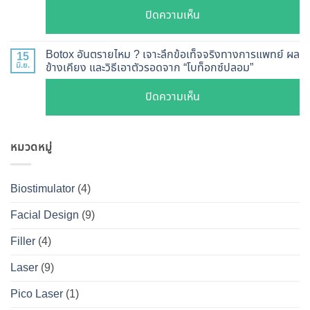
เรียว
ลึก
ละเอียด
บน
ปิดความเห็น
ปรับ
กลไก
ฉีด
เจาะ
รูป
การ
แล้ว
ลึก
หน้า
Botox อันตรายไหม ? เจาะลึกข้อเท็จจริงทางการแพทย์ ผล
15
ทำงาน
หน้า
Botox
มิ.ย.
ข้างเคียง และวิธีเอาตัวรอดจาก “โบท็อกซ์ปลอม”
V-
ยี่ห้อ
ไม่
กับ
Shape
ไหน
บน
ปิดความเห็น
พัง!
Filler
ปลอดภัย
ดี
Botox
ต่าง
เห็น
และ
อันตราย
กัน
ผลลัพธ์
วิธี
หมวดหมู่
ไหม
อย่างไร
ชัดเจน
ดูแล
?
?
ที่
ให้
เจาะ
คู่มือ
Biostimulator
(4)
DS
หน้า
ลึก
ฉบับ
Clinic
เป๊ะ
Facial Design
(9)
ข้อ
สมบูรณ์
นาน
เท็จ
สำหรับ
Filler
(4)
ที่สุด
จริง
คน
Laser
(9)
ทางการ
อยาก
แพทย์
หน้า
Pico Laser
(1)
ผล
เป๊ะ