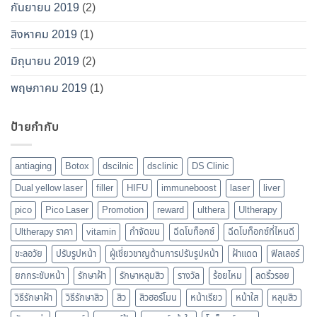
กันยายน 2019
(2)
สิงหาคม 2019
(1)
มิถุนายน 2019
(2)
พฤษภาคม 2019
(1)
ป้ายกำกับ
antiaging
Botox
dscilnic
dsclinic
DS Clinic
Dual yellow laser
filler
HIFU
immuneboost
laser
liver
pico
Pico Laser
Promotion
reward
ulthera
Ultherapy
Ultherapy ราคา
vitamin
กำจัดขน
ฉีดโบท็อกซ์
ฉีดโบท็อกซ์ที่ไหนดี
ชะลอวัย
ปรับรูปหน้า
ผู้เชี่ยวชาญด้านการปรับรูปหน้า
ฝ้าแดด
ฟิลเลอร์
ยกกระชับหน้า
รักษาฝ้า
รักษาหลุมสิว
รางวัล
ร้อยไหม
ลดริ้วรอย
วิธีรักษาฝ้า
วิธีรักษาสิว
สิว
สิวฮอร์โมน
หน้าเรียว
หน้าใส
หลุมสิว