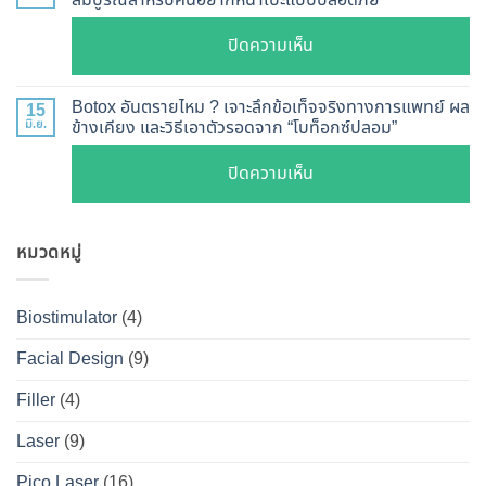
เจาะ
แบบ
เรียว
ลึก
ละเอียด
บน
ปิดความเห็น
ปรับ
กลไก
ฉีด
เจาะ
รูป
การ
แล้ว
ลึก
หน้า
Botox อันตรายไหม ? เจาะลึกข้อเท็จจริงทางการแพทย์ ผล
15
ทำงาน
หน้า
Botox
มิ.ย.
ข้างเคียง และวิธีเอาตัวรอดจาก “โบท็อกซ์ปลอม”
V-
ยี่ห้อ
ไม่
กับ
Shape
ไหน
บน
ปิดความเห็น
พัง!
Filler
ปลอดภัย
ดี
Botox
ต่าง
เห็น
และ
อันตราย
กัน
ผลลัพธ์
วิธี
หมวดหมู่
ไหม
อย่างไร
ชัดเจน
ดูแล
?
?
ที่
ให้
เจาะ
คู่มือ
Biostimulator
(4)
DS
หน้า
ลึก
ฉบับ
Clinic
เป๊ะ
Facial Design
(9)
ข้อ
สมบูรณ์
นาน
เท็จ
สำหรับ
Filler
(4)
ที่สุด
จริง
คน
Laser
(9)
ทางการ
อยาก
แพทย์
หน้า
Pico Laser
(16)