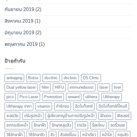
กันยายน 2019
(2)
สิงหาคม 2019
(1)
มิถุนายน 2019
(2)
พฤษภาคม 2019
(1)
ป้ายกำกับ
antiaging
Botox
dscilnic
dsclinic
DS Clinic
Dual yellow laser
filler
HIFU
immuneboost
laser
liver
pico
Pico Laser
Promotion
reward
ulthera
Ultherapy
Ultherapy ราคา
vitamin
กำจัดขน
ฉีดโบท็อกซ์
ฉีดโบท็อกซ์ที่ไหนดี
ชะลอวัย
ปรับรูปหน้า
ผู้เชี่ยวชาญด้านการปรับรูปหน้า
ฝ้าแดด
ฟิลเลอร์
ยกกระชับหน้า
รักษาฝ้า
รักษาหลุมสิว
รางวัล
ร้อยไหม
ลดริ้วรอย
วิธีรักษาฝ้า
วิธีรักษาสิว
สิว
สิวฮอร์โมน
หน้าเรียว
หน้าใส
หลุมสิว