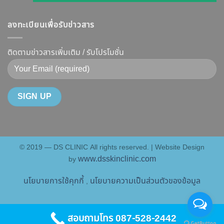
เจาะ
รูป
การ
แล้ว
ลึก
หน้า
ทำงาน
หน้า
ลงทะเบียนเพื่อรับข่าวสาร
Botox
V-
ยี่ห้อ
ไม่
กับ
Shape
ไหน
พัง!
Filler
ติดตามข่าวสารเพิ่มเติม / รับโปรโมชั่น
ปลอดภัย
ดี
ต่าง
เห็น
และ
กัน
ผลลัพธ์
วิธี
อย่างไร
ชัดเจน
ดูแล
?
ที่
ให้
คู่มือ
DS
หน้า
ฉบับ
Clinic
เป๊ะ
สมบูรณ์
นาน
© 2019 — DS CLINIC All rights reserved. | Website Design
สำหรับ
ที่สุด
www.dsskinclinic.com
by
คน
อยาก
นโยบายการใช้คุกกี้
นโยบายความเป็นส่วนตัวของข้อมูล
,
หน้า
เป๊ะ
แบบ
สอบถามโทร 087-528-2442