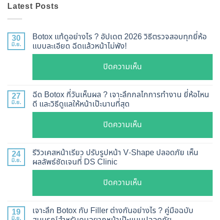
Latest Posts
Botox แท้ดูอย่างไร ? อัปเดต 2026 วิธีตรวจสอบทุกยี่ห้อ
30
มิ.ย.
แบบละเอียด ฉีดแล้วหน้าไม่พัง!
บน
ปิดความเห็น
Botox
แท้
ฉีด Botox กี่วันเห็นผล ? เจาะลึกกลไกการทำงาน ยี่ห้อไหน
27
ดู
มิ.ย.
ดี และวิธีดูแลให้หน้าเป๊ะนานที่สุด
อย่างไร
บน
ปิดความเห็น
?
ฉีด
อัปเดต
Botox
2026
รีวิวเคสหน้าเรียว ปรับรูปหน้า V-Shape ปลอดภัย เห็น
24
กี่
มิ.ย.
ผลลัพธ์ชัดเจนที่ DS Clinic
วิธี
วัน
ตรวจ
บน
ปิดความเห็น
เห็น
สอบ
รีวิว
ผล
ทุก
เคส
?
เจาะลึก Botox กับ Filler ต่างกันอย่างไร ? คู่มือฉบับ
19
ยี่ห้อ
หน้า
มิ.ย.
สมบูรณ์สำหรับคนอยากหน้าเป๊ะแบบปลอดภัย