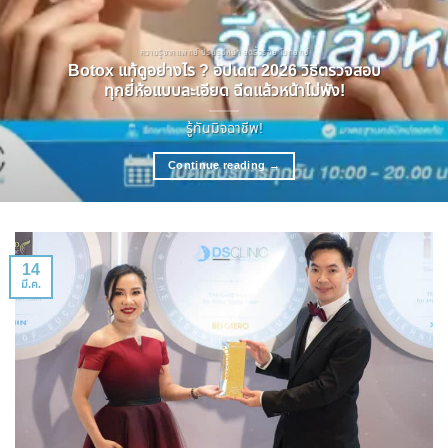
ความรู้จากแพทย์ ปรับรูปหน้า ลดริ้วรอย โบทอกซ์
Botox แท้ดูอย่างไร ? อัปเดต 2026 วิธีตรวจสอบ
ทุกยี่ห้อแบบละเอียด ฉีดแล้วหน้าไม่พัง!
รู้ทันมิจฉาชีพ!
Continue reading
→
14
มี.ค.