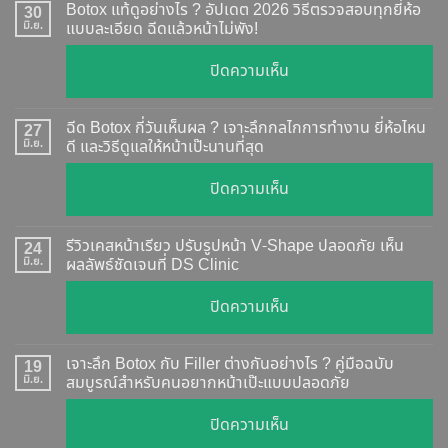
Botox แท้ดูอย่างไร ? อัปเดต 2026 วิธีตรวจสอบทุกยี่ห้อ
30
มิ.ย.
แบบละเอียด ฉีดแล้วหน้าไม่พัง!
บน
ปิดความเห็น
Botox
แท้
ฉีด Botox กี่วันเห็นผล ? เจาะลึกกลไกการทำงาน ยี่ห้อไหน
27
ดู
มิ.ย.
ดี และวิธีดูแลให้หน้าเป๊ะนานที่สุด
อย่างไร
บน
ปิดความเห็น
?
ฉีด
อัปเดต
Botox
2026
รีวิวเคสหน้าเรียว ปรับรูปหน้า V-Shape ปลอดภัย เห็น
24
กี่
มิ.ย.
ผลลัพธ์ชัดเจนที่ DS Clinic
วิธี
วัน
ตรวจ
บน
ปิดความเห็น
เห็น
สอบ
รีวิว
ผล
ทุก
เคส
?
เจาะลึก Botox กับ Filler ต่างกันอย่างไร ? คู่มือฉบับ
19
ยี่ห้อ
หน้า
มิ.ย.
สมบูรณ์สำหรับคนอยากหน้าเป๊ะแบบปลอดภัย
เจาะ
แบบ
เรียว
ลึก
ละเอียด
บน
ปิดความเห็น
ปรับ
กลไก
ฉีด