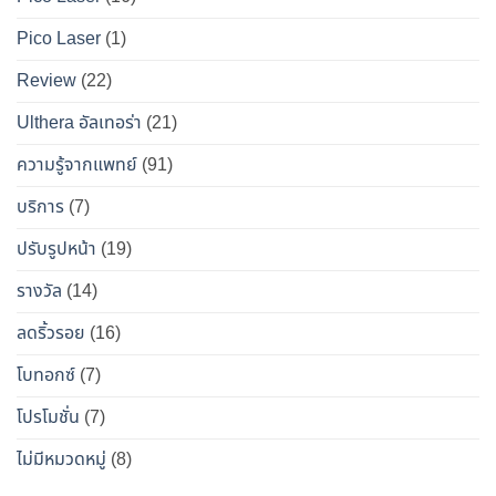
ผล
เป๊ะ
Pico Laser
(1)
ข้าง
แบบ
เคียง
ปลอดภัย
Review
(22)
และ
วิธี
Ulthera อัลเทอร่า
(21)
เอา
ความรู้จากแพทย์
(91)
ตัว
รอด
บริการ
(7)
จาก
ปรับรูปหน้า
(19)
“โบ
ท็
รางวัล
(14)
อกซ์
ลดริ้วรอย
(16)
ปลอม”
โบทอกซ์
(7)
โปรโมชั่น
(7)
ไม่มีหมวดหมู่
(8)