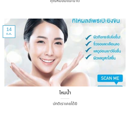
คุณหมอมีแนะนำด้
14
ต.ค.
ไหมน้ำ
ปกติเราเคยได้ยิ