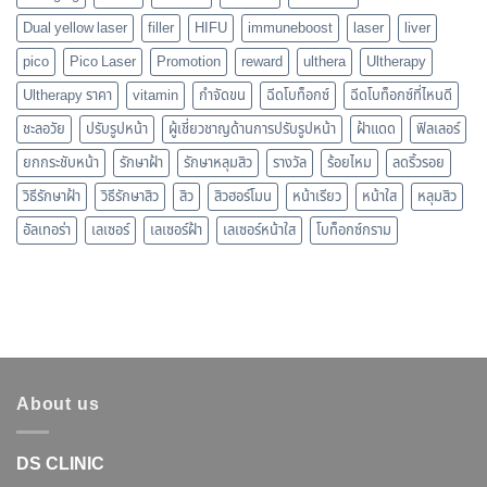
Dual yellow laser
filler
HIFU
immuneboost
laser
liver
pico
Pico Laser
Promotion
reward
ulthera
Ultherapy
Ultherapy ราคา
vitamin
กำจัดขน
ฉีดโบท็อกซ์
ฉีดโบท็อกซ์ที่ไหนดี
ชะลอวัย
ปรับรูปหน้า
ผู้เชี่ยวชาญด้านการปรับรูปหน้า
ฝ้าแดด
ฟิลเลอร์
ยกกระชับหน้า
รักษาฝ้า
รักษาหลุมสิว
รางวัล
ร้อยไหม
ลดริ้วรอย
วิธีรักษาฝ้า
วิธีรักษาสิว
สิว
สิวฮอร์โมน
หน้าเรียว
หน้าใส
หลุมสิว
อัลเทอร่า
เลเซอร์
เลเซอร์ฝ้า
เลเซอร์หน้าใส
โบท็อกซ์กราม
About us
DS CLINIC