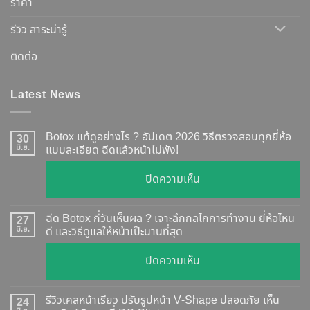
ราคา
รีวิว สาระน่ารู้
ติดต่อ
Latest News
Botox แท้ดูอย่างไร ? อัปเดต 2026 วิธีตรวจสอบทุกยี่ห้อ
30
มิ.ย.
แบบละเอียด ฉีดแล้วหน้าไม่พัง!
บน
ปิดความเห็น
Botox
แท้
ฉีด Botox กี่วันเห็นผล ? เจาะลึกกลไกการทำงาน ยี่ห้อไหน
27
ดู
มิ.ย.
ดี และวิธีดูแลให้หน้าเป๊ะนานที่สุด
อย่างไร
บน
ปิดความเห็น
?
ฉีด
อัปเดต
Botox
2026
รีวิวเคสหน้าเรียว ปรับรูปหน้า V-Shape ปลอดภัย เห็น
24