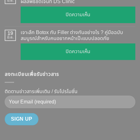
กี่
มิ.ย.
ผลลัพธ์ชัดเจนที่ DS Clinic
วิธี
วัน
ตรวจ
บน
ปิดความเห็น
เห็น
สอบ
รีวิว
ผล
ทุก
เคส
?
เจาะลึก Botox กับ Filler ต่างกันอย่างไร ? คู่มือฉบับ
19
ยี่ห้อ
หน้า
มิ.ย.
สมบูรณ์สำหรับคนอยากหน้าเป๊ะแบบปลอดภัย
เจาะ
แบบ
เรียว
ลึก
ละเอียด
บน
ปิดความเห็น
ปรับ
กลไก
ฉีด
เจาะ
รูป
การ
แล้ว
ลึก
หน้า
ทำงาน
หน้า
ลงทะเบียนเพื่อรับข่าวสาร
Botox
V-
ยี่ห้อ
ไม่
กับ
Shape
ไหน
พัง!
Filler
ติดตามข่าวสารเพิ่มเติม / รับโปรโมชั่น
ปลอดภัย
ดี
ต่าง
เห็น
และ
กัน
ผลลัพธ์
วิธี
อย่างไร
ชัดเจน
ดูแล
?
ที่
ให้
คู่มือ
DS
หน้า
ฉบับ
Clinic