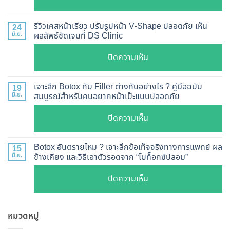
ฉีด
อัปเดต
Botox
2026
รีวิวเคสหน้าเรียว ปรับรูปหน้า V-Shape ปลอดภัย เห็น
24
กี่
มิ.ย.
ผลลัพธ์ชัดเจนที่ DS Clinic
วิธี
วัน
ตรวจ
บน
ปิดความเห็น
เห็น
สอบ
รีวิว
ผล
ทุก
เคส
?
เจาะลึก Botox กับ Filler ต่างกันอย่างไร ? คู่มือฉบับ
19
ยี่ห้อ
หน้า
มิ.ย.
สมบูรณ์สำหรับคนอยากหน้าเป๊ะแบบปลอดภัย
เจาะ
แบบ
เรียว
ลึก
ละเอียด
บน
ปิดความเห็น
ปรับ
กลไก
ฉีด
เจาะ
รูป
การ
แล้ว
ลึก
หน้า
Botox อันตรายไหม ? เจาะลึกข้อเท็จจริงทางการแพทย์ ผล
15
ทำงาน
หน้า
Botox
มิ.ย.
ข้างเคียง และวิธีเอาตัวรอดจาก “โบท็อกซ์ปลอม”
V-
ยี่ห้อ
ไม่
กับ
Shape
ไหน
บน
ปิดความเห็น
พัง!
Filler
ปลอดภัย
ดี
Botox
ต่าง
เห็น
และ
อันตราย
กัน
ผลลัพธ์
วิธี
หมวดหมู่
ไหม
อย่างไร
ชัดเจน
ดูแล
?