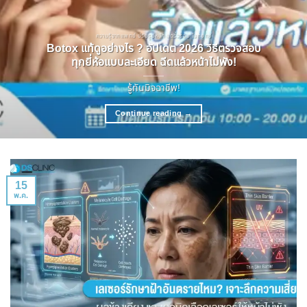
ความรู้จากแพทย์ ปรับรูปหน้า ลดริ้วรอย โบทอกซ์
Botox แท้ดูอย่างไร ? อัปเดต 2026 วิธีตรวจสอบ
ทุกยี่ห้อแบบละเอียด ฉีดแล้วหน้าไม่พัง!
รู้ทันมิจฉาชีพ!
Continue reading
→
15
พ.ค.