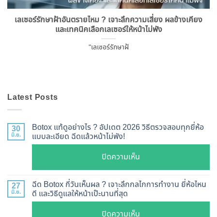
เลเซอร์รักษาฝ้าอันตรายไหม ? เจาะลึกความเสี่ยง ผลข้างเคียง
และเทคนิคเลือกเลเซอร์ให้หน้าไม่พัง
"เลเซอร์รักษาฝ้
Latest Posts
Botox แท้ดูอย่างไร ? อัปเดต 2026 วิธีตรวจสอบทุกยี่ห้อ
30
มิ.ย.
แบบละเอียด ฉีดแล้วหน้าไม่พัง!
บน
ปิดความเห็น
Botox
แท้
ฉีด Botox กี่วันเห็นผล ? เจาะลึกกลไกการทำงาน ยี่ห้อไหน
27
ดู
มิ.ย.
ดี และวิธีดูแลให้หน้าเป๊ะนานที่สุด
อย่างไร
บน
ปิดความเห็น
?