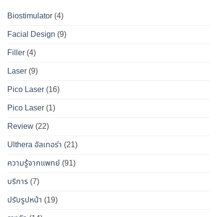
?
ที่
ให้
เจาะ
คู่มือ
Biostimulator
(4)
DS
หน้า
ลึก
ฉบับ
Clinic
เป๊ะ
Facial Design
(9)
ข้อ
สมบูรณ์
นาน
เท็จ
สำหรับ
Filler
(4)
ที่สุด
จริง
คน
Laser
(9)
ทางการ
อยาก
แพทย์
หน้า
Pico Laser
(16)
ผล
เป๊ะ
Pico Laser
(1)
ข้าง
แบบ
เคียง
ปลอดภัย
Review
(22)
และ
วิธี
Ulthera อัลเทอร่า
(21)
เอา
ความรู้จากแพทย์
(91)
ตัว
รอด
บริการ
(7)
จาก
ปรับรูปหน้า
(19)
“โบ