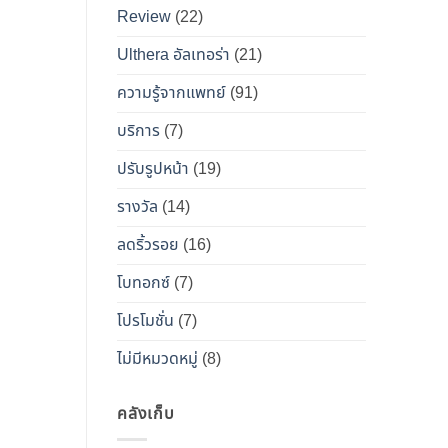
เคียง
Review
(22)
และ
วิธี
Ulthera อัลเทอร่า
(21)
เอา
ความรู้จากแพทย์
(91)
ตัว
รอด
บริการ
(7)
จาก
ปรับรูปหน้า
(19)
“โบ
ท็
รางวัล
(14)
อกซ์
ลดริ้วรอย
(16)
ปลอม”
โบทอกซ์
(7)
โปรโมชั่น
(7)
ไม่มีหมวดหมู่
(8)
คลังเก็บ