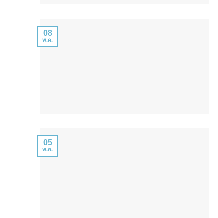
08
พ.ค.
05
พ.ค.