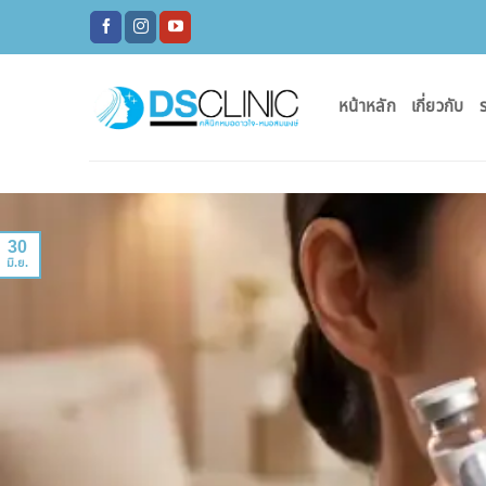
ข้าม
ไป
ยัง
เนื้อหา
หน้าหลัก
เกี่ยวกับ
ร
30
มิ.ย.