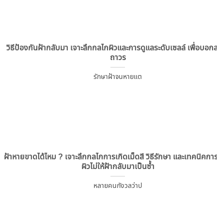
วิธีป้องกันฝ้ากลับมา เจาะลึกกลไกผิวและการดูแลระดับเซลล์ เพื่อบอกล
ถาวร
รักษาฝ้าจนหายแต
ฝ้าหายขาดได้ไหม ? เจาะลึกกลไกการเกิดเม็ดสี วิธีรักษา และเทคนิคกา
ผิวไม่ให้ฝ้ากลับมาเป็นซ้ำ
หลายคนกังวลว่าป