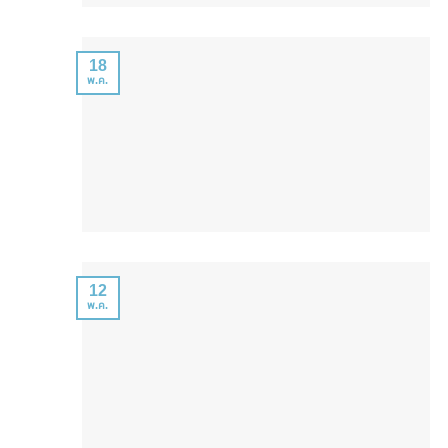
18
พ.ค.
12
พ.ค.