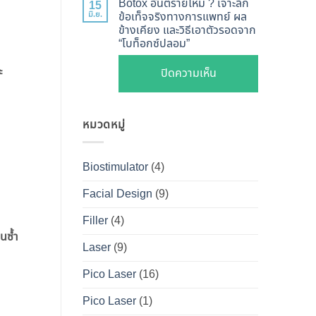
ไหน
Botox อันตรายไหม ? เจาะลึก
15
Shape
Botox
มิ.ย.
ข้อเท็จจริงทางการแพทย์ ผล
ดี
ปลอดภัย
ข้างเคียง และวิธีเอาตัวรอดจาก
กับ
และ
“โบท็อกซ์ปลอม”
เห็น
Filler
วิธี
ผลลัพธ์
ต่าง
ะ
บน
ปิดความเห็น
ดูแล
ชัดเจน
กัน
Botox
ให้
ที่
อย่างไร
อันตราย
หน้า
DS
?
หมวดหมู่
ไหม
เป๊ะ
Clinic
คู่มือ
?
นาน
ฉบับ
เจาะ
ที่สุด
Biostimulator
(4)
สมบูรณ์
ลึก
สำหรับ
Facial Design
(9)
ข้อ
คน
เท็จ
Filler
(4)
อยาก
จริง
็นซ้ำ
หน้า
Laser
(9)
ทางการ
เป๊ะ
แพทย์
Pico Laser
(16)
แบบ
ผล
ปลอดภัย
Pico Laser
(1)
ข้าง