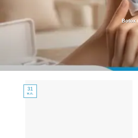
Botox แ
31
พ.ค.