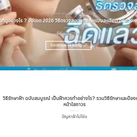
ความรู้จากแพทย์ ปรับรูปหน้า ลดริ้วรอย โบทอกซ์
ท้ดูอย่างไร ? อัปเดต 2026 วิธีตรวจสอบทุกยี่ห้อแบบละเอียด ฉีดแล้วหน้
รู้ทันมิจฉาชีพ!
Continue reading
→
วิธีรักษาฝ้า ฉบับสมบูรณ์ เป็นฝ้าควรทำอย่างไร? รวมวิธีรักษาและป้องก
หน้าใสถาวร
ปัญหาฝ้าไม่ใช่แ