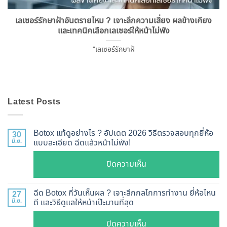
เลเซอร์รักษาฝ้าอันตรายไหม ? เจาะลึกความเสี่ยง ผลข้างเคียง
และเทคนิคเลือกเลเซอร์ให้หน้าไม่พัง
"เลเซอร์รักษาฝ้
Latest Posts
Botox แท้ดูอย่างไร ? อัปเดต 2026 วิธีตรวจสอบทุกยี่ห้อ
30
มิ.ย.
แบบละเอียด ฉีดแล้วหน้าไม่พัง!
บน
ปิดความเห็น
Botox
แท้
ฉีด Botox กี่วันเห็นผล ? เจาะลึกกลไกการทำงาน ยี่ห้อไหน
27
ดู
มิ.ย.
ดี และวิธีดูแลให้หน้าเป๊ะนานที่สุด
อย่างไร
บน
ปิดความเห็น
?