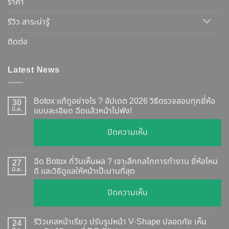
ราคา
รีวิว สาระน่ารู้
ติดต่อ
Latest News
Botox แท้ดูอย่างไร ? อัปเดต 2026 วิธีตรวจสอบทุกยี่ห้อ
30
มิ.ย.
แบบละเอียด ฉีดแล้วหน้าไม่พัง!
บน
ปิดความเห็น
Botox
แท้
ฉีด Botox กี่วันเห็นผล ? เจาะลึกกลไกการทำงาน ยี่ห้อไหน
27
ดู
มิ.ย.
ดี และวิธีดูแลให้หน้าเป๊ะนานที่สุด
อย่างไร
บน
ปิดความเห็น
?
ฉีด
อัปเดต
Botox
2026
รีวิวเคสหน้าเรียว ปรับรูปหน้า V-Shape ปลอดภัย เห็น
24