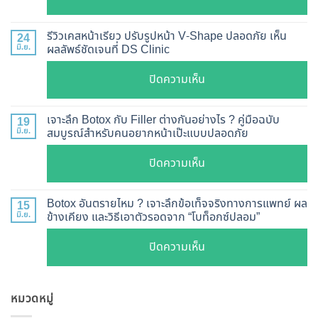
ฉีด
อัปเดต
Botox
2026
รีวิวเคสหน้าเรียว ปรับรูปหน้า V-Shape ปลอดภัย เห็น
24
กี่
มิ.ย.
ผลลัพธ์ชัดเจนที่ DS Clinic
วิธี
วัน
ตรวจ
บน
ปิดความเห็น
เห็น
สอบ
รีวิว
ผล
ทุก
เคส
?
เจาะลึก Botox กับ Filler ต่างกันอย่างไร ? คู่มือฉบับ
19
ยี่ห้อ
หน้า
มิ.ย.
สมบูรณ์สำหรับคนอยากหน้าเป๊ะแบบปลอดภัย
เจาะ
แบบ
เรียว
ลึก
ละเอียด
บน
ปิดความเห็น
ปรับ
กลไก
ฉีด
เจาะ
รูป
การ
แล้ว
ลึก
หน้า
Botox อันตรายไหม ? เจาะลึกข้อเท็จจริงทางการแพทย์ ผล
15
ทำงาน
หน้า
Botox
มิ.ย.
ข้างเคียง และวิธีเอาตัวรอดจาก “โบท็อกซ์ปลอม”
V-
ยี่ห้อ
ไม่
กับ
Shape
ไหน
บน
ปิดความเห็น
พัง!
Filler
ปลอดภัย
ดี
Botox
ต่าง
เห็น
และ
อันตราย
กัน
ผลลัพธ์
วิธี
หมวดหมู่
ไหม
อย่างไร
ชัดเจน
ดูแล
?