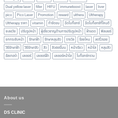
Dual yellow laser
filler
HIFU
immuneboost
laser
liver
pico
Pico Laser
Promotion
reward
ulthera
Ultherapy
Ultherapy ราคา
vitamin
กำจัดขน
ฉีดโบท็อกซ์
ฉีดโบท็อกซ์ที่ไหนดี
ชะลอวัย
ปรับรูปหน้า
ผู้เชี่ยวชาญด้านการปรับรูปหน้า
ฝ้าแดด
ฟิลเลอร์
ยกกระชับหน้า
รักษาฝ้า
รักษาหลุมสิว
รางวัล
ร้อยไหม
ลดริ้วรอย
วิธีรักษาฝ้า
วิธีรักษาสิว
สิว
สิวฮอร์โมน
หน้าเรียว
หน้าใส
หลุมสิว
อัลเทอร่า
เลเซอร์
เลเซอร์ฝ้า
เลเซอร์หน้าใส
โบท็อกซ์กราม
About us
DS CLINIC