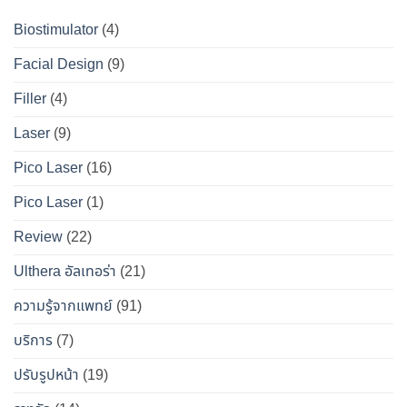
?
ที่
ให้
เจาะ
คู่มือ
Biostimulator
(4)
DS
หน้า
ลึก
ฉบับ
Clinic
เป๊ะ
Facial Design
(9)
ข้อ
สมบูรณ์
นาน
เท็จ
สำหรับ
Filler
(4)
ที่สุด
จริง
คน
Laser
(9)
ทางการ
อยาก
แพทย์
หน้า
Pico Laser
(16)
ผล
เป๊ะ
Pico Laser
(1)
ข้าง
แบบ
เคียง
ปลอดภัย
Review
(22)
และ
วิธี
Ulthera อัลเทอร่า
(21)
เอา
ความรู้จากแพทย์
(91)
ตัว
รอด
บริการ
(7)
จาก
ปรับรูปหน้า
(19)
“โบ