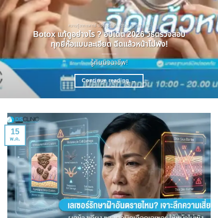
ความรู้จากแพทย์ ปรับรูปหน้า ลดริ้วรอย โบทอกซ์
Botox แท้ดูอย่างไร ? อัปเดต 2026 วิธีตรวจสอบ
ทุกยี่ห้อแบบละเอียด ฉีดแล้วหน้าไม่พัง!
รู้ทันมิจฉาชีพ!
Continue reading
→
15
พ.ค.