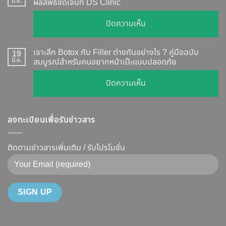
กี่
มิ.ย.
ผลลัพธ์ชัดเจนที่ DS Clinic
วิธี
วัน
ตรวจ
บน
ปิดความเห็น
เห็น
สอบ
รีวิว
ผล
ทุก
เคส
?
เจาะลึก Botox กับ Filler ต่างกันอย่างไร ? คู่มือฉบับ
19
ยี่ห้อ
หน้า
มิ.ย.
สมบูรณ์สำหรับคนอยากหน้าเป๊ะแบบปลอดภัย
เจาะ
แบบ
เรียว
ลึก
ละเอียด
บน
ปิดความเห็น
ปรับ
กลไก
ฉีด
เจาะ
รูป
การ
แล้ว
ลึก
หน้า
ทำงาน
หน้า
ลงทะเบียนเพื่อรับข่าวสาร
Botox
V-
ยี่ห้อ
ไม่
กับ
Shape
ไหน
พัง!
Filler
ติดตามข่าวสารเพิ่มเติม / รับโปรโมชั่น
ปลอดภัย
ดี
ต่าง
เห็น
และ
กัน
ผลลัพธ์
วิธี
อย่างไร
ชัดเจน
ดูแล
?
ที่
ให้
คู่มือ
DS
หน้า
ฉบับ
Clinic