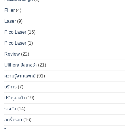
ข้อ
สมบูรณ์
นาน
เท็จ
สำหรับ
Filler
(4)
ที่สุด
จริง
คน
Laser
(9)
ทางการ
อยาก
แพทย์
หน้า
Pico Laser
(16)
ผล
เป๊ะ
Pico Laser
(1)
ข้าง
แบบ
เคียง
ปลอดภัย
Review
(22)
และ
วิธี
Ulthera อัลเทอร่า
(21)
เอา
ความรู้จากแพทย์
(91)
ตัว
รอด
บริการ
(7)
จาก
ปรับรูปหน้า
(19)
“โบ
ท็
รางวัล
(14)
อกซ์
ลดริ้วรอย
(16)
ปลอม”