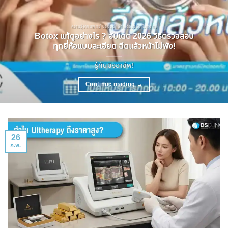
ความรู้จากแพทย์ ปรับรูปหน้า ลดริ้วรอย โบทอกซ์
Botox แท้ดูอย่างไร ? อัปเดต 2026 วิธีตรวจสอบ
ทุกยี่ห้อแบบละเอียด ฉีดแล้วหน้าไม่พัง!
รู้ทันมิจฉาชีพ!
Continue reading
→
26
ก.พ.