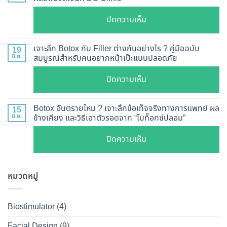
วิธี
วัน
ตรวจ
บน
ปิดความเห็น
เห็น
สอบ
รีวิว
ผล
ทุก
เคส
?
เจาะลึก Botox กับ Filler ต่างกันอย่างไร ? คู่มือฉบับ
19
ยี่ห้อ
หน้า
มิ.ย.
สมบูรณ์สำหรับคนอยากหน้าเป๊ะแบบปลอดภัย
เจาะ
แบบ
เรียว
ลึก
ละเอียด
บน
ปิดความเห็น
ปรับ
กลไก
ฉีด
เจาะ
รูป
การ
แล้ว
ลึก
หน้า
Botox อันตรายไหม ? เจาะลึกข้อเท็จจริงทางการแพทย์ ผล
15
ทำงาน
หน้า
Botox
มิ.ย.
ข้างเคียง และวิธีเอาตัวรอดจาก “โบท็อกซ์ปลอม”
V-
ยี่ห้อ
ไม่
กับ
Shape
ไหน
บน
ปิดความเห็น
พัง!
Filler
ปลอดภัย
ดี
Botox
ต่าง
เห็น
และ
อันตราย
กัน
ผลลัพธ์
วิธี
หมวดหมู่
ไหม
อย่างไร
ชัดเจน
ดูแล
?
?
ที่
ให้
เจาะ
คู่มือ
Biostimulator
(4)
DS
หน้า
ลึก
ฉบับ
Clinic
เป๊ะ
Facial Design
(9)