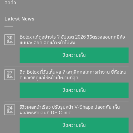
ติดต่อ
Latest News
Botox แท้ดูอย่างไร ? อัปเดต 2026 วิธีตรวจสอบทุกยี่ห้อ
30
มิ.ย.
แบบละเอียด ฉีดแล้วหน้าไม่พัง!
บน
ปิดความเห็น
Botox
แท้
ฉีด Botox กี่วันเห็นผล ? เจาะลึกกลไกการทำงาน ยี่ห้อไหน
27
ดู
มิ.ย.
ดี และวิธีดูแลให้หน้าเป๊ะนานที่สุด
อย่างไร
บน
ปิดความเห็น
?
ฉีด
อัปเดต
Botox
2026
รีวิวเคสหน้าเรียว ปรับรูปหน้า V-Shape ปลอดภัย เห็น
24
กี่
มิ.ย.
ผลลัพธ์ชัดเจนที่ DS Clinic
วิธี
วัน
ตรวจ
บน
ปิดความเห็น
เห็น
สอบ
รีวิว