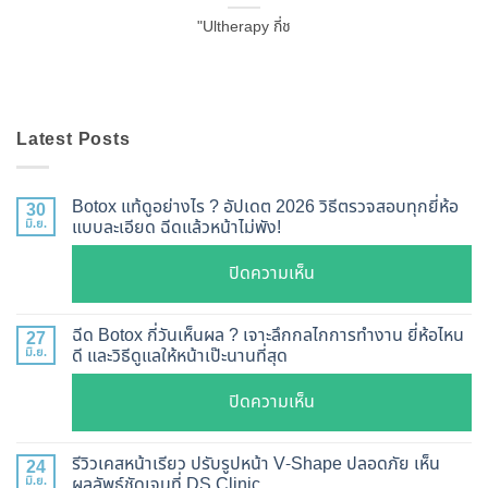
"Ultherapy กี่ช
Latest Posts
Botox แท้ดูอย่างไร ? อัปเดต 2026 วิธีตรวจสอบทุกยี่ห้อ
30
มิ.ย.
แบบละเอียด ฉีดแล้วหน้าไม่พัง!
บน
ปิดความเห็น
Botox
แท้
ฉีด Botox กี่วันเห็นผล ? เจาะลึกกลไกการทำงาน ยี่ห้อไหน
27
ดู
มิ.ย.
ดี และวิธีดูแลให้หน้าเป๊ะนานที่สุด
อย่างไร
บน
ปิดความเห็น
?
ฉีด
อัปเดต
Botox
2026
รีวิวเคสหน้าเรียว ปรับรูปหน้า V-Shape ปลอดภัย เห็น
24
กี่
มิ.ย.
ผลลัพธ์ชัดเจนที่ DS Clinic