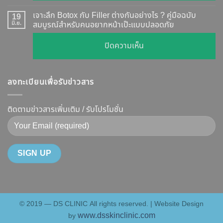
ผล
ทุก
เคส
?
เจาะลึก Botox กับ Filler ต่างกันอย่างไร ? คู่มือฉบับ
19
ยี่ห้อ
หน้า
มิ.ย.
สมบูรณ์สำหรับคนอยากหน้าเป๊ะแบบปลอดภัย
เจาะ
แบบ
เรียว
ลึก
ละเอียด
บน
ปิดความเห็น
ปรับ
กลไก
ฉีด
เจาะ
รูป
การ
แล้ว
ลึก
หน้า
ทำงาน
หน้า
ลงทะเบียนเพื่อรับข่าวสาร
Botox
V-
ยี่ห้อ
ไม่
กับ
Shape
ไหน
พัง!
Filler
ติดตามข่าวสารเพิ่มเติม / รับโปรโมชั่น
ปลอดภัย
ดี
ต่าง
เห็น
และ
กัน
ผลลัพธ์
วิธี
อย่างไร
ชัดเจน
ดูแล
?
ที่
ให้
คู่มือ
DS
หน้า
ฉบับ
Clinic
เป๊ะ
สมบูรณ์
นาน
© 2019 — DS CLINIC All rights reserved. | Website Design
สำหรับ
ที่สุด
www.dsskinclinic.com
by
คน