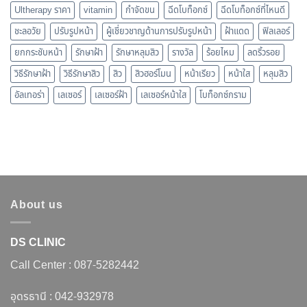
Ultherapy ราคา
vitamin
กำจัดขน
ฉีดโบท็อกซ์
ฉีดโบท็อกซ์ที่ไหนดี
ชะลอวัย
ปรับรูปหน้า
ผู้เชี่ยวชาญด้านการปรับรูปหน้า
ฝ้าแดด
ฟิลเลอร์
ยกกระชับหน้า
รักษาฝ้า
รักษาหลุมสิว
รางวัล
ร้อยไหม
ลดริ้วรอย
วิธีรักษาฝ้า
วิธีรักษาสิว
สิว
สิวฮอร์โมน
หน้าเรียว
หน้าใส
หลุมสิว
อัลเทอร่า
เลเซอร์
เลเซอร์ฝ้า
เลเซอร์หน้าใส
โบท็อกซ์กราม
About us
DS CLINIC
Call Center :
087-5282442
อุดรธานี :
042-932978